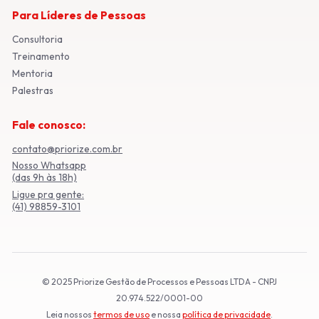
Para Líderes de Pessoas
Consultoria
Treinamento
Mentoria
Palestras
Fale conosco:
contato@priorize.com.br
Nosso Whatsapp
(das 9h às 18h)
Ligue pra gente:
(41) 98859-3101
© 2025 Priorize Gestão de Processos e Pessoas LTDA - CNPJ
20.974.522/0001-00
Leia nossos
termos de uso
e nossa
política de privacidade
.